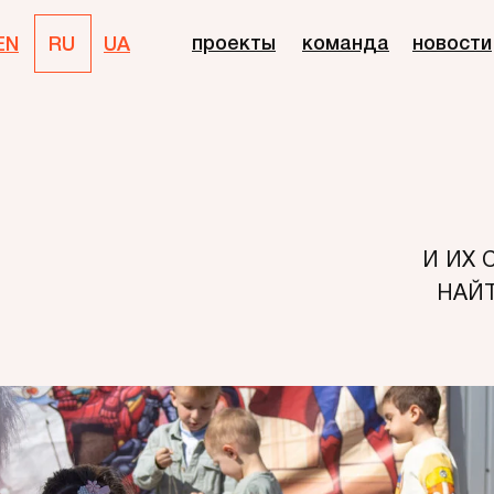
проекты
команда
новости
EN
RU
UA
И ИХ
НАЙ