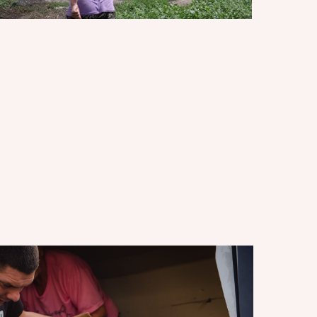
ем продуктовые наборы и питьевую воду. Наши
ших шелтеров
нные жители Днепра
акуации, которые пока не готовы уехать
ду, мы еженедельно раздавали до 2000
ов. В декабре 2022 года мы увеличили
ачу до 3000 наборов.