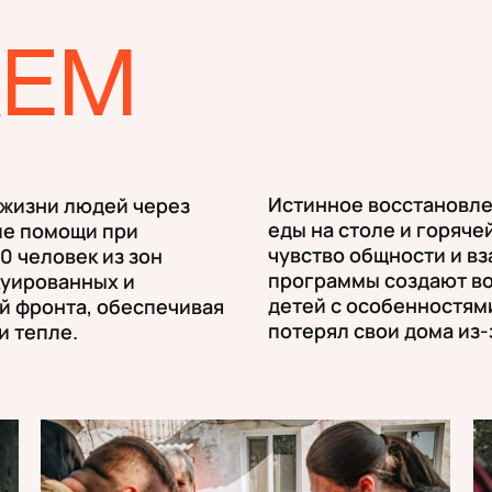
АЕМ
Истинное восстановле
 жизни людей через
еды на столе и горяче
ие помощи при
чувство общности и в
0 человек из зон
программы создают во
куированных и
детей с особенностями
ей фронта, обеспечивая
потерял свои дома из
и тепле.