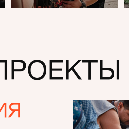
Мы также доставля
ПРОЕКТЫ
подопечные:
резиденты на
малообеспече
люди в зоне эв
В течение 2022 го
ИЯ
продуктовых набор
еженедельную разд