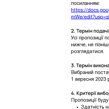
посиланням:
https://docs.g
mWe/edit?usp=s
2. Термін подач
Усі пропозиції п
нижче, не пізніш
розглядатися.
3. Термін викон
Вибраний поста
1 вересня 2023 
4. Критерії виб
Пропозиції буду
Здатність н