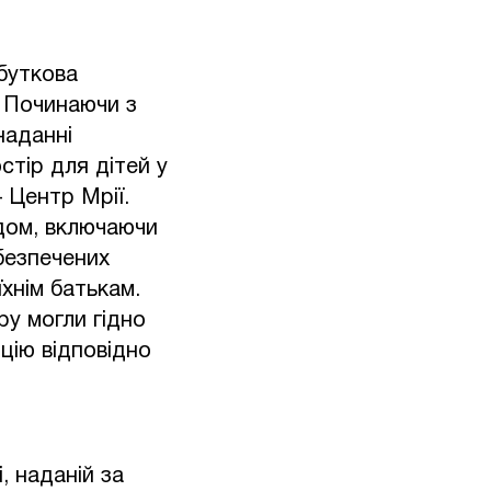
буткова
. Починаючи з
наданні
тір для дітей у
 Центр Мрії.
дом, включаючи
безпечених
їхнім батькам.
ру могли гідно
цію відповідно
, наданій за