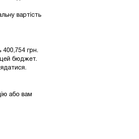
льну вартість
 400,754 грн.
 цей бюджет.
лядатися.
цію або вам