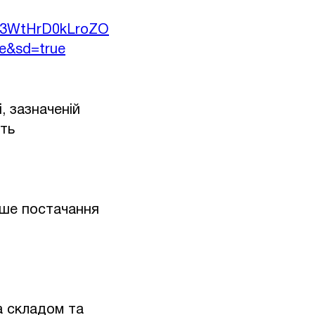
t63WtHrD0kLroZO
e&sd=true
, зазначеній
уть
рше постачання
а складом та