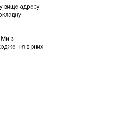
у вище адресу.
окладну
 Ми з
ходження вірних