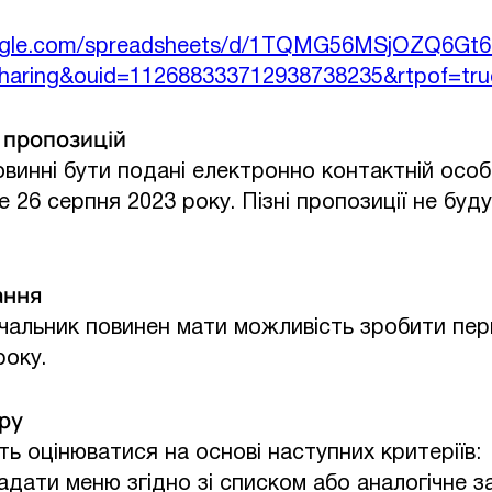
oogle.com/spreadsheets/d/1TQMG56MSjOZQ6G
haring&ouid=112688333712938738235&rtpof=tru
і пропозицій
овинні бути подані електронно контактній особі
е 26 серпня 2023 року. Пізні пропозиції не буд
ання
чальник повинен мати можливість зробити пе
року.
ору
ть оцінюватися на основі наступних критеріїв:
адати меню згідно зі списком або аналогічне з