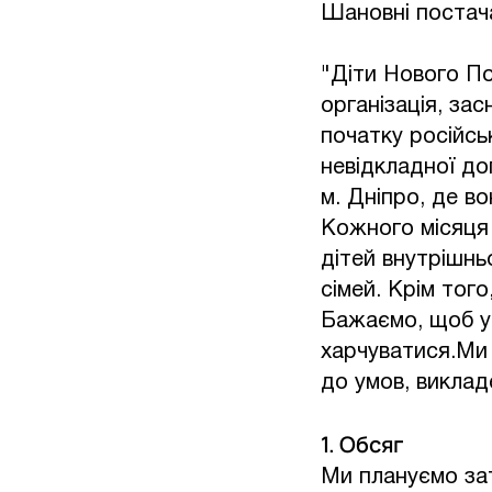
Шановні постач
"Діти Нового По
організація, за
початку російсь
невідкладної до
м. Дніпро, де в
Кожного місяця 
дітей внутрішнь
сімей. Крім того
Бажаємо, щоб ус
харчуватися.Ми
до умов, виклад
1. Обсяг
Ми плануємо зат