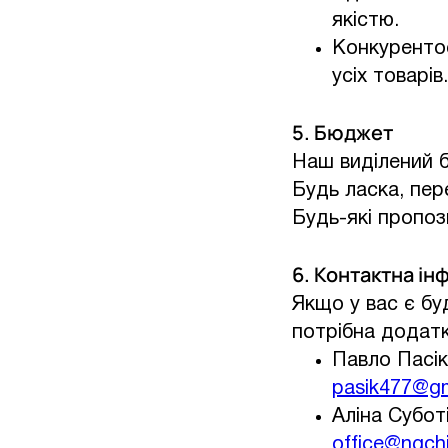
якістю.
Конкурентос
усіх товарів.
5. Бюджет
Наш виділений б
Будь ласка, пер
Будь-які пропоз
6. Контактна ін
Якщо у вас є бу
потрібна додатк
Павло Пасік
pasik477@g
Аліна Субот
office@ngchi