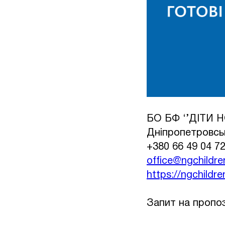
БО БФ ‘’ДІТИ
Дніпропетровськ
+380 66 49 04 7
office@ngchildre
https://ngchildre
Запит на пропоз