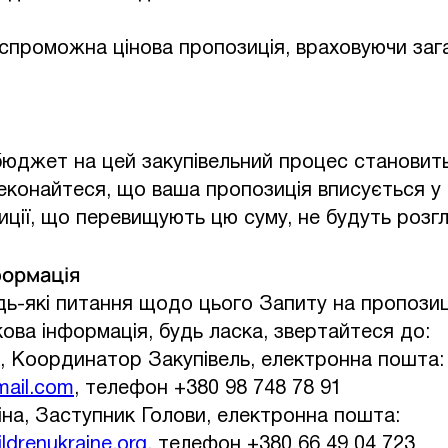
проможна цінова пропозиція, враховуючи зага
юджет на цей закупівельний процес становить
еконайтеся, що ваша пропозиція вписується у
иції, що перевищують цю суму, не будуть розг
формація
дь-які питання щодо цього Запиту на пропози
ова інформація, будь ласка, звертайтеся до:
, Координатор Закупівель, електронна пошта:
mail.com
, телефон +380 98 748 78 91
іна, Заступник Голови, електронна пошта:
ldrenukraine.org
, телефон +380 66 49 04 723