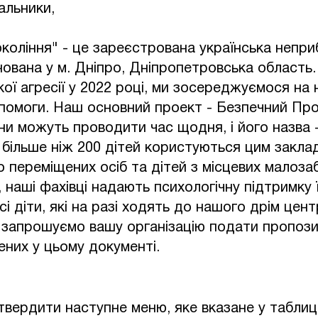
альники,
коління" - це зареєстрована українська непри
снована у м. Дніпро, Дніпропетровська область
кої агресії у 2022 році, ми зосереджуємося на 
помоги. Наш основний проект - Безпечний Прос
они можуть проводити час щодня, і його назва -
більше ніж 200 дітей користуються цим закла
о переміщених осіб та дітей з місцевих малоза
, наші фахівці надають психологічну підтримку 
і діти, які на разі ходять до нашого дрім цент
 запрошуємо вашу організацію подати пропози
ених у цьому документі.
вердити наступне меню, яке вказане у таблиці