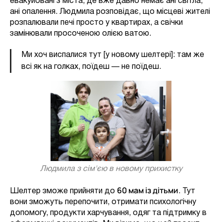
евакуйовані з міста, де вже давно немає ані світла,
ані опалення. Людмила розповідає, що місцеві жителі
розпалювали печі просто у квартирах, а свічки
замінювали просоченою олією ватою.
Ми хоч виспалися тут [у новому шелтері]: там же
всі як на голках, поїдеш — не поїдеш.
Людмила з сім'єю в новому прихистку
60 мам із дітьми
Шелтер зможе прийняти до
. Тут
вони зможуть перепочити, отримати психологічну
допомогу, продукти харчування, одяг та підтримку в