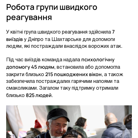
Робота групи швидкого
реагування
7
У квітні група швидкого реагування здійснила
виїздів
у Дніпро та Шахтарське для допомоги
людям, які постраждали внаслідок ворожих атак.
психологічну
Під час виїздів команда надала
допомогу 45 людям
, встановила або допомогла
215 пошкоджених вікон
закрити близько
, а також
забезпечила постраждалих гарячими напоями та
смаколиками. Загалом таку підтримку отримали
825 людей
близько
.