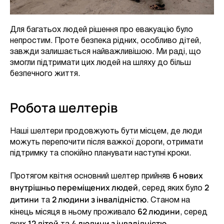
Для багатьох людей рішення про евакуацію було
непростим. Проте безпека рідних, особливо дітей,
завжди залишається найважливішою. Ми раді, що
змогли підтримати цих людей на шляху до більш
безпечного життя.
Робота шелтерів
Наші шелтери продовжують бути місцем, де люди
можуть перепочити після важкої дороги, отримати
підтримку та спокійно планувати наступні кроки.
6 нових
Протягом квітня основний шелтер прийняв
внутрішньо переміщених людей
2
, серед яких було
дитини
2 людини з інвалідністю
та
. Станом на
62 людини
кінець місяця в ньому проживало
, серед
12 дітей
4 людини з інвалідністю