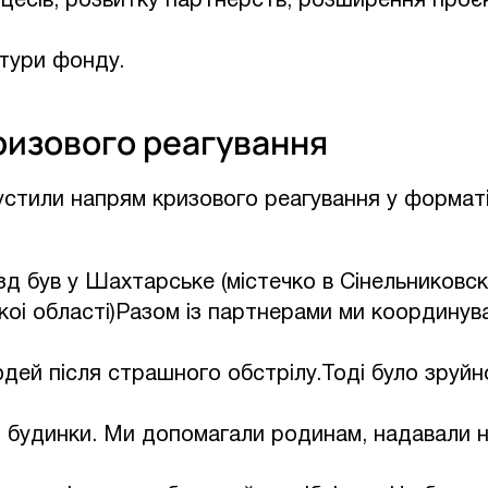
цесів, розвитку партнерств, розширення проєкт
тури фонду.
ризового реагування
устили напрям кризового реагування у формат
д був у Шахтарське (містечко в Сінельниковск
оі області)Разом із партнерами ми координувал
дей після страшного обстрілу.Тоді було зруй
і будинки. Ми допомагали родинам, надавали н