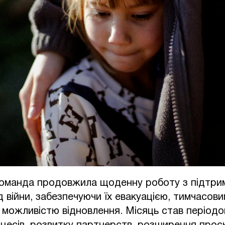
оманда продовжила щоденну роботу з підтримк
 війни, забезпечуючи їх евакуацією, тимчасов
а можливістю відновлення. Місяць став період