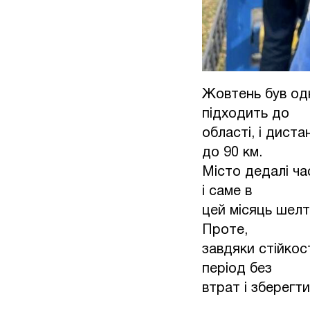
Жовтень був одн
підходить до
області, і диста
до 90 км.
Місто дедалі ча
і саме в
цей місяць шелт
Проте,
завдяки стійкос
період без
втрат і зберегти