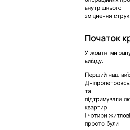
операційних про
внутрішнього
зміцнення струк
Початок к
У жовтні ми зап
виїзду.
Перший наш виїз
Дніпропетровськ
та
підтримували лю
квартир
і чотири житлов
просто були