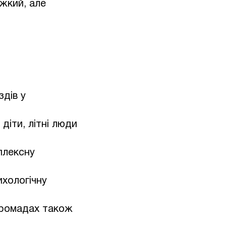
ажкий, але
здів у
діти, літні люди
плексну
ихологічну
громадах також