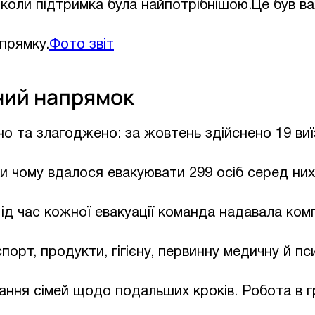
 коли підтримка була найпотрібнішою.Це був в
прямку.
Фото звіт
ний напрямок
о та злагоджено: за жовтень здійснено 19 виї
и чому вдалося евакуювати 299 осіб серед них 
 Під час кожної евакуації команда надавала ком
порт, продукти, гігієну, первинну медичну й пс
ання сімей щодо подальших кроків. Робота в 