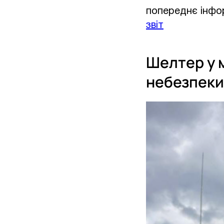
попереднє інфор
звіт
Шелтер у м
небезпеки