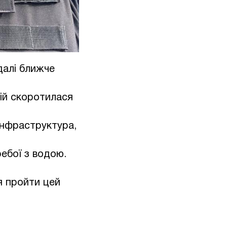
далі ближче
рій скоротилася
інфраструктура,
ребої з водою.
я пройти цей