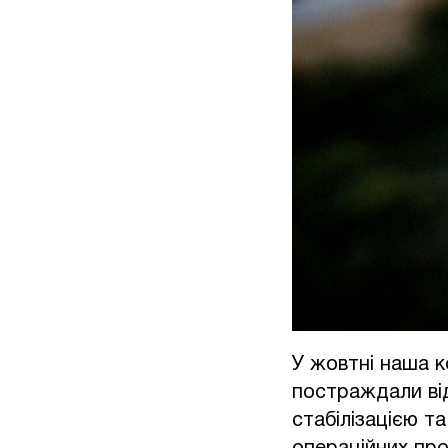
У жовтні наша к
постраждали від
стабілізацією т