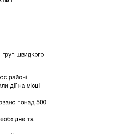
ів і
і груп швидкого
ос районі
и дії на місці
новано понад 500
еобхідне та