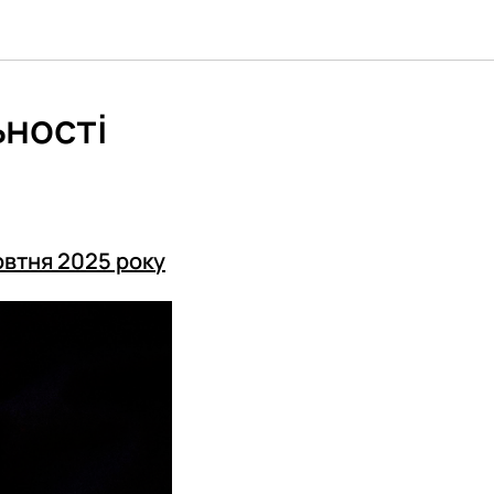
ьностi
втня 2025 року