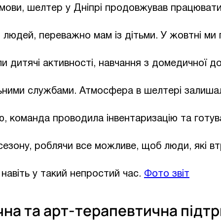
мови, шелтер у Дніпрі продовжував працювати
людей, переважно мам із дітьми. У жовтні ми
ли дитячі активності, навчання з домедичної д
льними службами. Атмосфера в шелтері залиш
ю, команда проводила інвентаризацію та готу
езону, роблячи все можливе, щоб люди, які вт
 навіть у такий непростий час.
Фото звіт
чна та арт-терапевтична підтр