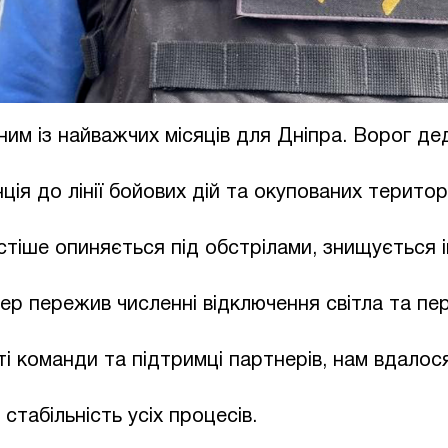
им із найважчих місяців для Дніпра. Ворог де
нція до лінії бойових дій та окупованих терито
стіше опиняється під обстрілами, знищується 
ер пережив численні відключення світла та пе
ті команди та підтримці партнерів, нам вдалос
 стабільність усіх процесів.