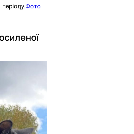
 періоду.
Фото
посиленої