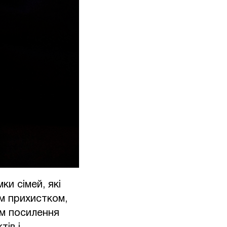
и сімей, які
им прихистком,
ом посилення