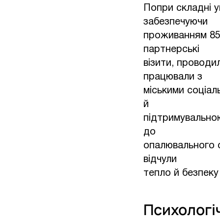
Попри складні у
забезпечуючи
проживанням 85 
партнерські
візити, проводи
працювали з
міськими соціа
й
підтримувально
до
опалювального с
відчули
тепло й безпеку
Психологі