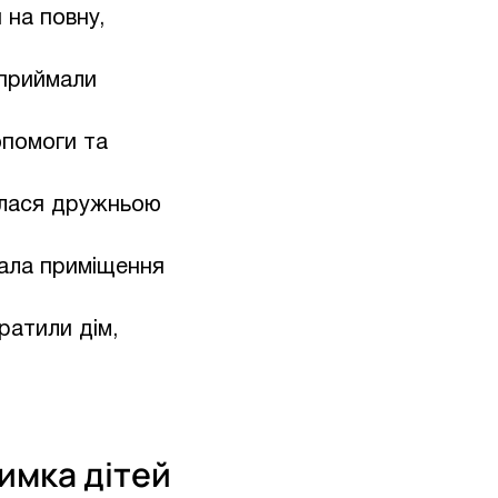
 на повну,
 приймали
опомоги та
алася дружньою
вала приміщення
ратили дім,
имка дітей