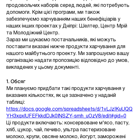
продовольчих наборів серед людей, які потребують
допомоги. Крім цієї програми, ми також
забезпечуємо харчуванням наших бенефіціарів у
наших інших проектах у Дніпрі: Шелтер, Центр Мрій
та Молодіжний Центр.
Зараз ми шукаємо постачальників, які можуть
поставити вказані нижче продукти харчування для
нашого майбутнього проекту. Ми запрошуємо вашу
організацію надати пропозицію відповідно до умов,
викладених у цьому документі.
1. Обсяг
Ми плануємо придбати такі продукти харчування у
вказаних кількостях, як це зазначено у наданій
таблиці:
https://docs.google.com/spreadsheets/d/1vLJzIKuUQQ
YH3xqxIUFEFkkdDJk0INSZY-smh_uOzV8/edit#gid=0
Ці продукти включають: консервоване м'ясо, пасту,
хліб, цукор, чай, печиво, ультра пастеризоване
молоко, крупи, овсяне молоко, йогурт, заморожені