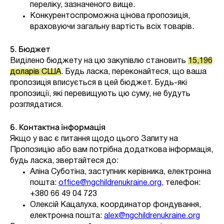
переліку, зазначеного вище.
Конкурентоспроможна цінова пропозиція,
враховуючи загальну вартість всіх товарів.
5. Бюджет
Виділено бюджету на цю закупівлю становить
15,196
доларів США
. Будь ласка, переконайтеся, що ваша
пропозиція вписується в цей бюджет. Будь-які
пропозиції, які перевищують цю суму, не будуть
розглядатися.
6. Контактна інформація
Якщо у вас є питання щодо цього Запиту на
Пропозицію або вам потрібна додаткова інформація,
будь ласка, звертайтеся до:
Аліна Суботіна, заступник керівника, електронна
пошта:
office@ngchildrenukraine.org
, телефон:
+380 66 49 04 723
Олексій Кацалуха, координатор фондування,
електронна пошта:
alex@ngchildrenukraine.org