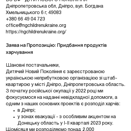
Дніпропетровська обл, Дніпро, вул. Богдана
Хмельницького 6 г, 49083
+380 66 49 04 723
office@ngchildrenukraine.org
https://ngchildrenukraine.org/
Заява на Пропозицію: Придбання продуктів
харчування
Шановні постачальники,
Дитячий Новий Покоління є зареєстрованою
українською неприбутковою організацією зі штаб-
квартирою у місті Дніпро, Дніпропетровська область.
З початку російської окупації у 2022 році ми
фокусуємося на наданні невідкладної допомоги, а
одним з наших основних проектів є розподіл харчів:
в Дніпрі;
у зонах евакуації - з особливим акцентом на
Донецьку область у I-II кварталі 2023 року.
Щомісяця ми розподіляємо понад 2,000