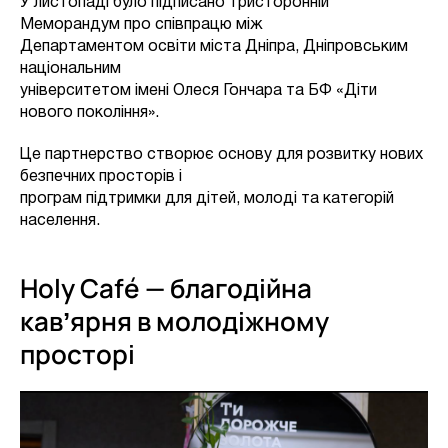
У листопаді було підписано тристоронній
Меморандум про співпрацю між
Департаментом освіти міста Дніпра, Дніпровським
національним
університетом імені Олеся Гончара та БФ «Діти
нового покоління».
Це партнерство створює основу для розвитку нових
безпечних просторів і
програм підтримки для дітей, молоді та категорій
населення.
Holy Café — благодійна
кавʼярня в молодіжному
просторі