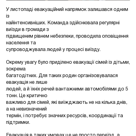
У листопаді евакуаційний напрямок залишався одним
із
найінтенсивніших. Команда здійснювала регулярні
виїзди в громади з
підвищеним рівнем небезпеки, проводила оповіщення
населення та
супроводжувала людей у процесі виїзду.
Окрему увагу було приділено евакуації сімей із дітьми,
зокрема
багатодітних. Для таких родин організовувалася
евакуація не лише
людей, а й їхніх речей вантажними автомобілями до 5
тонн. Це критично
важливо для сімей, які виїжджають не на кілька днів,
а на невизначений
термін, і потребує значних ресурсів, координації та
підтримки.
Евакуація в таких умовах це не просто переїзд, а